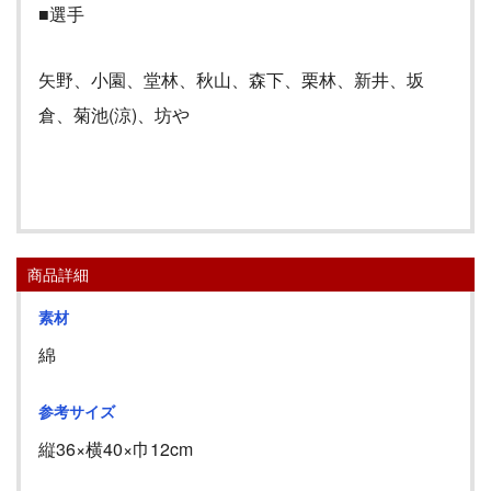
■選手
矢野、小園、堂林、秋山、森下、栗林、新井、坂
倉、菊池(涼)、坊や
ここぞの小園
商品詳細
素材
綿
参考サイズ
縦
36
×横
40
×巾
12cm