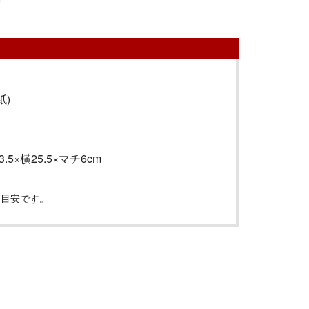
紙)
3.5
×横
25.5
×マチ
6cm
は目安です。