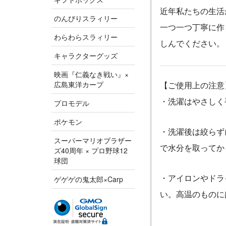
近年私たちの生活
のんびりスラィリー
一つ一つ丁寧に作
わらわらスラィリー
しんでください。
キャラクターグッズ
映画『仁義なき戦い』×
広島東洋カープ
【ご使用上の注意
・洗濯はやさしく
プロモデル
ポケモン
・洗濯後は絞らず
スーパーマリオブラザー
で水分を取ってか
ズ40周年 × プロ野球12
球団
・アイロンやドラ
ゲゲゲの鬼太郎×Carp
い。高温のものに