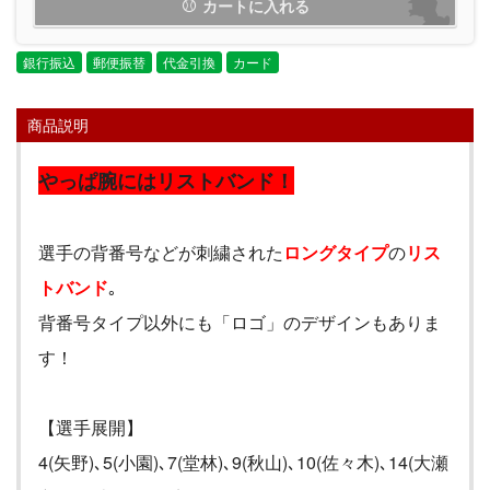
カートに入れる
銀行振込
郵便振替
代金引換
カード
商品説明
やっぱ腕にはリストバンド！
選手の背番号などが刺繍された
ロングタイプ
の
リス
トバンド
｡
背番号タイプ以外にも「ロゴ」のデザインもありま
す！
【選手展開】
4(
矢野
)
､
5(
小園
)
､
7(
堂林
)
､
9(
秋山
)
､
10(
佐々木
)
､
14(
大瀬