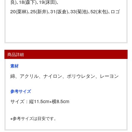
良
)
､
18(
森下
)
､
19(
床田
)
､
20(
栗林
)
､
25(
新井
)
､
31(
坂倉
)
､
33(
菊池
)
､
52(
末包
)
､ロゴ
商品詳細
素材
綿、アクリル、ナイロン、ポリウレタン、レーヨン
参考サイズ
サイズ：縦
11.5cm
×横
8.5cm
※参考サイズは目安です。