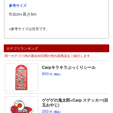
参考サイズ
巾
2cm
×長さ
5m
※参考サイズは目安です。
カテゴリランキング
同一カテゴリ内の過去30日間の売れ筋商品をご紹介します
Carpキラキラぷっくりシール
800
円（税込）
ゲゲゲの鬼太郎×Carp ステッカー(目
玉おやじ)
350
円（税込）