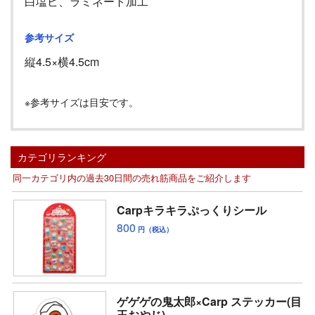
白塩ビ、ラミネート加工
参考サイズ
縦
4.5
×横
4.5cm
※参考サイズは目安です。
カテゴリランキング
同一カテゴリ内の過去30日間の売れ筋商品をご紹介します
Carpキラキラぷっくりシール
800
円（税込）
ゲゲゲの鬼太郎×Carp ステッカー(目
玉おやじ)