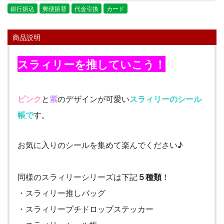
銀行振込
郵便振替
代金引換
カード
商品説明
スラィリーを推していこう！
ピンク
と
紫
のデザインが可愛い
スラィリーのシール
帳で
す。
お気に入りのシールを集めて楽んでください♪
同様のスラィリーシリーズは下記
５種類
！
・スラィリー推しバッグ
・スラィリープチドロップステッカー