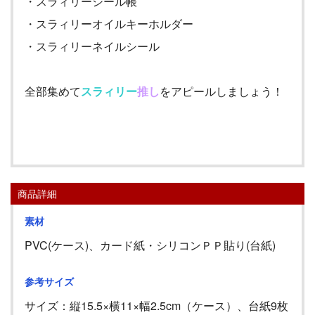
・スラィリーシール帳
・スラィリーオイルキーホルダー
・スラィリーネイルシール
全部集めて
スラィリー
推し
をアピールしましょう！
商品詳細
素材
PVC(ケース)、カード紙・シリコンＰＰ貼り(台紙)
参考サイズ
サイズ：縦
15.5
×横
11
×幅
2.5cm
（ケース）、台紙
9
枚