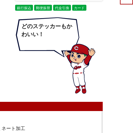
銀行振込
郵便振替
代金引換
カード
どのステッカーもか
わいい！
ミネート加工