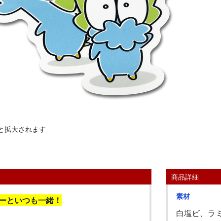
と拡大されます
商品詳細
素材
ーといつも一緒！
白塩ビ、ラ