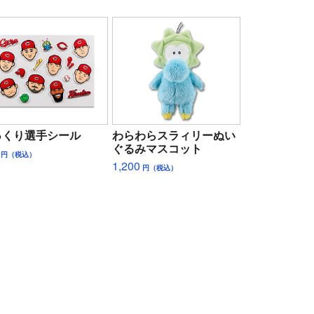
っくり選手シール
わらわらスラィリーぬい
ぐるみマスコット
円（税込）
1,200
円（税込）