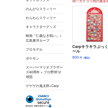
同一カテゴリ内の過去
のんびりスラィリー
わらわらスラィリー
キャラクターグッズ
映画『仁義なき戦い』×
広島東洋カープ
Carpキラキラぷっ
プロモデル
ール
800
ポケモン
円（税込）
スーパーマリオブラザー
ズ40周年 × プロ野球12
球団
ゲゲゲの鬼太郎×Carp