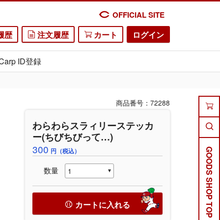
OFFICIAL SITE
履歴
注文履歴
カート
ログイン
Carp ID登録
商品番号：72288
わらわらスラィリーステッカ
ー(ちびちびって…)
300
円（税込）
GOODS SHOP TOP
数量
カートに入れる