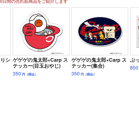
30日間の売れ筋商品をご紹介します
くりシ
ゲゲゲの鬼太郎×Carp ス
ゲゲゲの鬼太郎×Carp ス
ぷ
テッカー(目玉おやじ)
テッカー(集合)
850
350
350
円（税込）
円（税込）