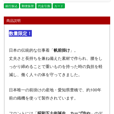
銀行振込
郵便振替
代金引換
カード
商品説明
数量限定！
日本の伝統的な仕事着「
帆前掛け
」。
丈夫さと長持ちを兼ね備えた素材で作られ、腰をし
っかり締めることで重いものを持った時の負担を軽
減し、働く人々の体を守ってきました。
日本唯一の前掛けの産地・愛知県豊橋で、約
100
年
前の織機を使って製作されています。
フロントには「
昭和五十年誕生 カープ坊や
」のデ