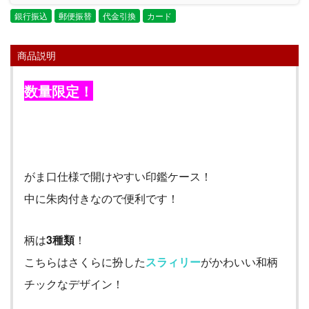
銀行振込
郵便振替
代金引換
カード
商品説明
数量限定！
がま口仕様で開けやすい印鑑ケース！
中に朱肉付きなので便利です！
柄は
3種類
！
こちらはさくらに扮した
スラィリー
がかわいい和柄
チックなデザイン！