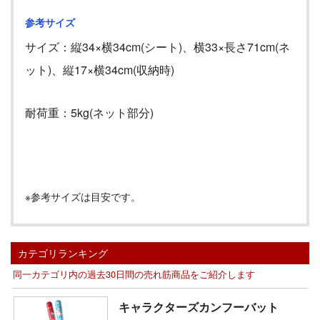
参考サイズ
サイズ：縦34
×横34cm(シート)、
横
33
×
長さ
71cm(
ネ
ット)、
縦
17
×
横
34cm(
収納時)
耐荷重：5kg(ネット部分)
※参考サイズは目安です。
カテゴリランキング
同一カテゴリ内の過去30日間の売れ筋商品をご紹介します
キャラクターズカンフーバット