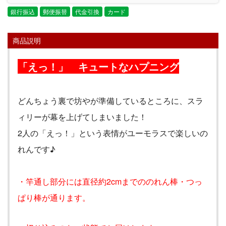
銀行振込
郵便振替
代金引換
カード
商品説明
「えっ！」 キュートなハプニング
どんちょう裏で坊やが準備しているところに、スラ
ィリーが幕を上げてしまいました！
2
人の「えっ！」という表情がユーモラスで楽しいの
れんです♪
・竿通し部分には直径約2cmまでののれん棒・つっ
ぱり棒が通ります。