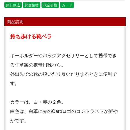
銀行振込
郵便振替
代金引換
カード
商品説明
持ち歩ける靴ベラ
キーホルダーやバッグアクセサリーとして携帯でき
る牛革製の携帯用靴べら。
外出先での靴の脱いだり履いたりするときに便利で
す。
カラーは、白・赤の２色。
白色は、白革に赤の
Carp
ロゴのコントラストが鮮や
かです。