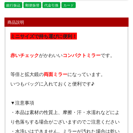
銀行振込
郵便振替
代金引換
カード
商品説明
ミニサイズで持ち運びに便利！
赤いチェック
がかわいい
コンパクトミラー
です。
等倍と拡大鏡の
両面ミラー
になっています。
いつもバッグに入れておくと便利です♪
▼注意事項
・本品は素材の性質上、摩擦・汗・水濡れなどによ
り色落ちする場合がございますのでご注意ください
・水洗いはできません。ミラーが汚れた場合は乾い