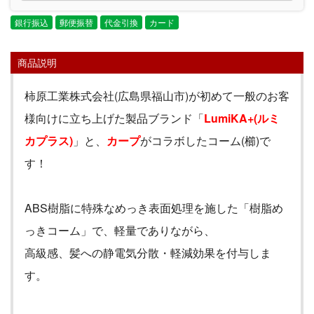
銀行振込
郵便振替
代金引換
カード
商品説明
柿原工業株式会社
(
広島県福山市
)
が初めて一般のお客
様向けに立ち上げた製品ブランド「
LumiKA+
(
ルミ
カプラス
)
」と、
カープ
がコラボしたコーム
(
櫛
)
で
す！
ABS
樹脂に特殊なめっき表面処理を施した「樹脂め
っきコーム」で、軽量でありながら、
高級感、髪への静電気分散・軽減効果を付与しま
す。