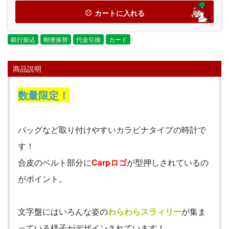
カートに入れる
銀行振込
郵便振替
代金引換
カード
商品説明
数量限定！
バッグなど取り付けやすいカラビナタイプの時計で
す！
合皮のベルト部分に
Carp
ロゴ
が型押しされているの
がポイント。
文字盤にはいろんな姿の
わらわらスラィリー
が集ま
っている様子がデザインされています！