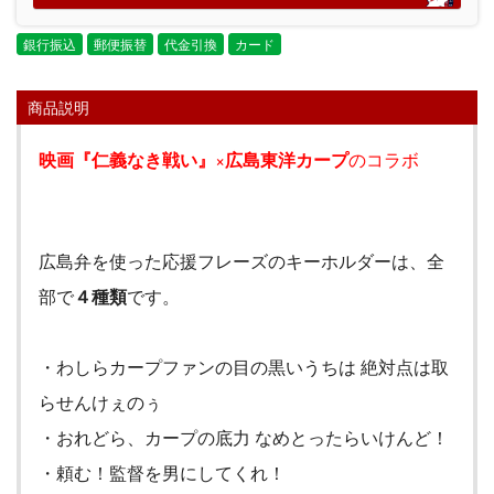
銀行振込
郵便振替
代金引換
カード
商品説明
映画『仁義なき戦い』
×
広島東洋カープ
のコラボ
広島弁を使った応援フレーズのキーホルダーは、全
部で
４種類
です。
・わしらカープファンの目の黒いうちは 絶対点は取
らせんけぇのぅ
・おれどら、カープの底力 なめとったらいけんど！
・頼む！監督を男にしてくれ！