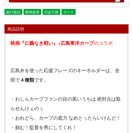
銀行振込
郵便振替
代金引換
カード
商品説明
映画『仁義なき戦い』
×
広島東洋カープ
のコラボ
広島弁を使った応援フレーズのキーホルダーは、全
部で
４種類
です。
・わしらカープファンの目の黒いうちは 絶対点は取
らせんけぇのぅ
・おれどら、カープの底力 なめとったらいけんど！
・頼む！監督を男にしてくれ！