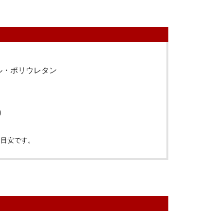
ル・ポリウレタン
）
は目安です。