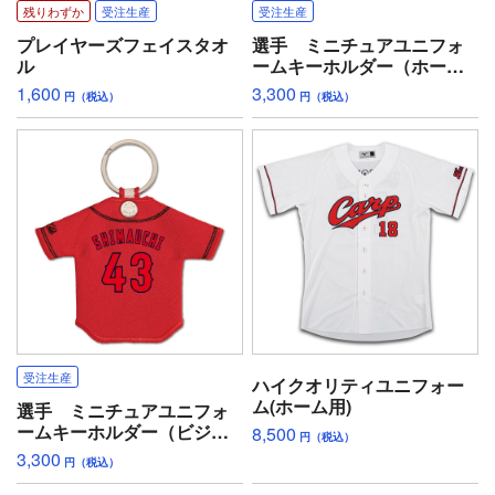
残りわずか
受注生産
受注生産
プレイヤーズフェイスタオ
選手 ミニチュアユニフォ
ル
ームキーホルダー（ホー
ム）
1,600
3,300
円（税込）
円（税込）
受注生産
ハイクオリティユニフォー
ム(ホーム用)
選手 ミニチュアユニフォ
ームキーホルダー（ビジタ
8,500
円（税込）
ー）
3,300
円（税込）