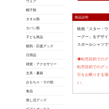
ウェア
帽子類
商品説明
タオル類
カバン類
映画「スター・ウ
ーグー」をデザイ
子ども商品
スボールシャツで
観戦・応援グッズ
日用品
◆転売目的でのグ
雑貨・アクセサリー
転売目的でのグッ
文具・書籍
引をお断りする場
おもちゃ・その他
い。
食品
推し活グッズ
ギフトボックス