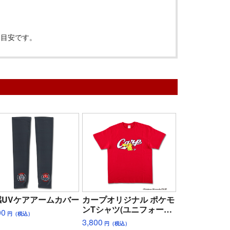
は目安です。
感UVケアアームカバー
カープオリジナル ポケモ
ンTシャツ(ユニフォーム
00
円（税込）
風)
3,800
円（税込）