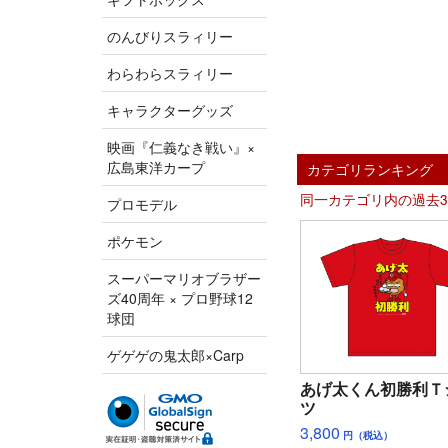
のんびりスラィリー
わらわらスラィリー
キャラクターグッズ
映画『仁義なき戦い』×
広島東洋カープ
カテゴリランキング
同一カテゴリ内の過去
プロモデル
ポケモン
スーパーマリオブラザー
ズ40周年 × プロ野球12
球団
ゲゲゲの鬼太郎×Carp
あげ太くん初勝利Ｔ
ツ
3,800
円（税込）