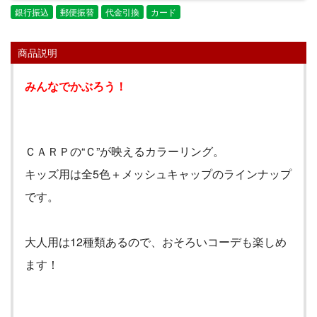
銀行振込
郵便振替
代金引換
カード
商品説明
みんなでかぶろう！
ＣＡＲＰの
“
Ｃ
”
が映えるカラーリング。
キッズ用は全
5
色＋メッシュキャップのラインナップ
です。
大人用は
12
種類あるので、おそろいコーデも楽しめ
ます！