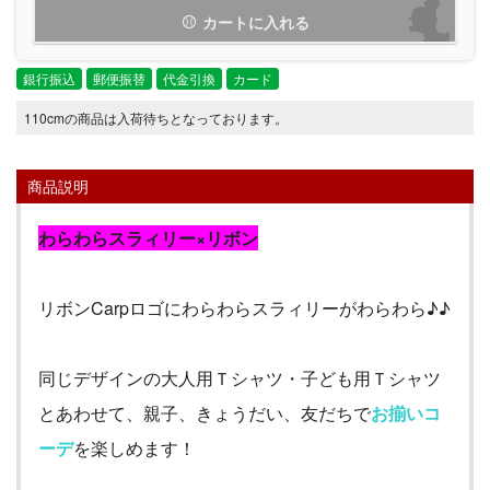
カートに入れる
銀行振込
郵便振替
代金引換
カード
110cmの商品は入荷待ちとなっております。
商品説明
わらわらスラィリー×リボン
リボン
Carp
ロゴにわらわらスラィリーがわらわら♪♪
同じデザインの大人用Ｔシャツ・子ども用Ｔシャツ
とあわせて、親子、きょうだい、友だちで
お揃いコ
ーデ
を楽しめます！