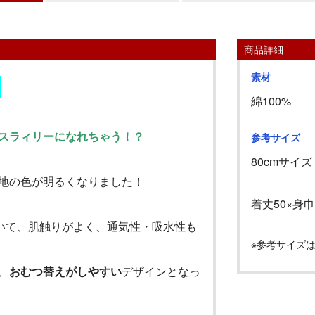
商品詳細
素材
！
綿100%
スラィリーになれちゃう！？
参考サイズ
80cm
サイズ
地の色が明るくなりました！
着丈
50
×身巾
いて、肌触りがよく、通気性・吸水性も
※参考サイズ
、
おむつ替えがしやすい
デザインとなっ