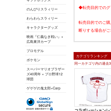
◆転売目的でのグ
のんびりスラィリー
わらわらスラィリー
転売目的でのご購
キャラクターグッズ
断りする場合がご
映画『仁義なき戦い』×
広島東洋カープ
プロモデル
カテゴリランキング
ポケモン
同一カテゴリ内の過去
スーパーマリオブラザー
ズ40周年 × プロ野球12
球団
ゲゲゲの鬼太郎×Carp
コラボレーションレ