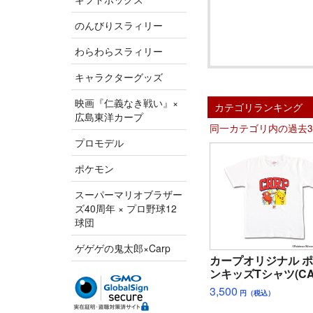
のんびりスラィリー
わらわらスラィリー
キャラクターグッズ
映画『仁義なき戦い』×
カテゴリランキング
広島東洋カープ
同一カテゴリ内の過去
プロモデル
ポケモン
スーパーマリオブラザー
ズ40周年 × プロ野球12
球団
ゲゲゲの鬼太郎×Carp
カープオリジナル 
ンキッズTシャツ(CA
3,500
円（税込）