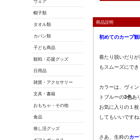
ウェア
帽子類
商品説明
タオル類
カバン類
初めてのカープ観
子ども商品
着たり脱いだりが
観戦・応援グッズ
もスムーズにでき
日用品
雑貨・アクセサリー
カラーは、ヴィン
文具・書籍
トブルーの
3
色
あ
おもちゃ・その他
お気に入りの１枚
してもいいですね
食品
推し活グッズ
さあ、生粋の
カー
ギフトボックス