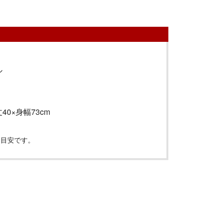
ル
丈
40
×身幅
73cm
は目安です。