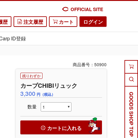
OFFICIAL SITE
履歴
注文履歴
カート
ログイン
Carp ID登録
商品番号：50900
残りわずか
カープCHIBIリュック
3,300
円（税込）
GOODS SHOP TOP
数量
カートに入れる