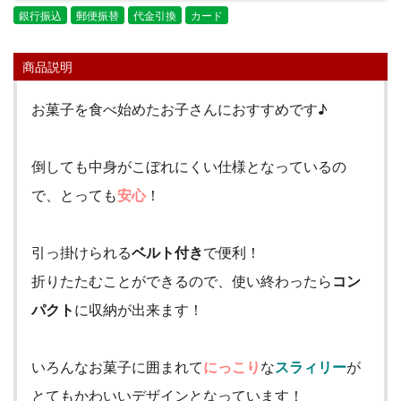
銀行振込
郵便振替
代金引換
カード
商品説明
お菓子を食べ始めたお子さんにおすすめです♪
倒しても中身がこぼれにくい仕様となっているの
で、とっても
安心
！
引っ掛けられる
ベルト付き
で便利！
折りたたむことができるので、使い終わったら
コン
パクト
に収納が出来ます！
いろんなお菓子に囲まれて
にっこり
な
スラィリー
が
とてもかわいいデザインとなっています！