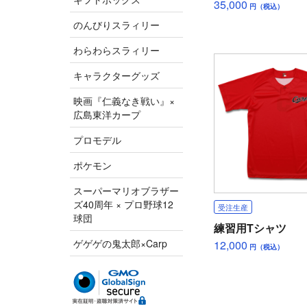
35,000
円（税込）
のんびりスラィリー
わらわらスラィリー
キャラクターグッズ
映画『仁義なき戦い』×
広島東洋カープ
プロモデル
ポケモン
スーパーマリオブラザー
ズ40周年 × プロ野球12
受注生産
球団
練習用Tシャツ
ゲゲゲの鬼太郎×Carp
12,000
円（税込）