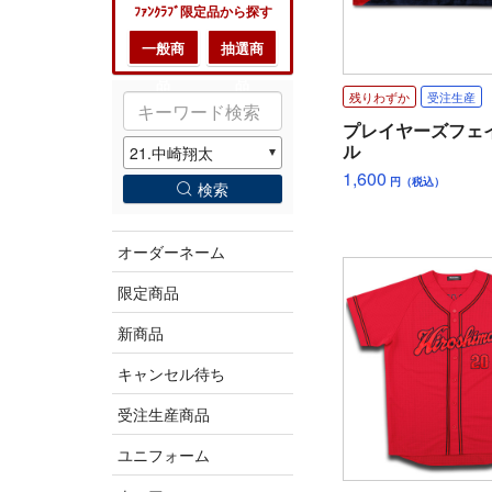
ﾌｧﾝｸﾗﾌﾞ限定品から探す
一般商
抽選商
品
品
残りわずか
受注生産
プレイヤーズフェ
ル
1,600
円（税込）
検索
オーダーネーム
限定商品
新商品
キャンセル待ち
受注生産商品
ユニフォーム