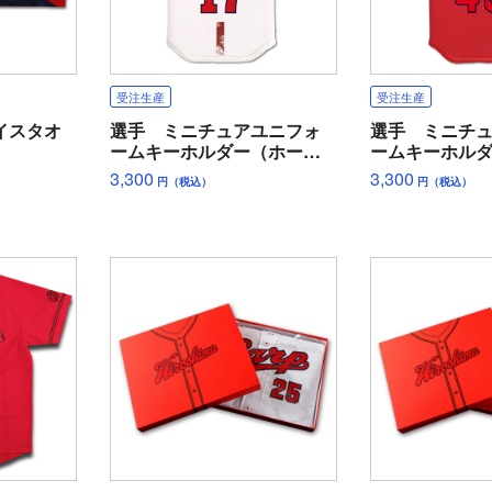
受注生産
受注生産
イスタオ
選手 ミニチュアユニフォ
選手 ミニチ
ームキーホルダー（ホー
ームキーホル
ム）
ー）
3,300
3,300
円（税込）
円（税込）