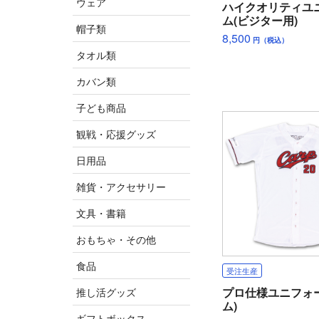
ウェア
ハイクオリティユ
ム(ビジター用)
帽子類
8,500
円（税込）
タオル類
カバン類
子ども商品
観戦・応援グッズ
日用品
雑貨・アクセサリー
文具・書籍
おもちゃ・その他
食品
受注生産
プロ仕様ユニフォ
推し活グッズ
ム)
ギフトボックス