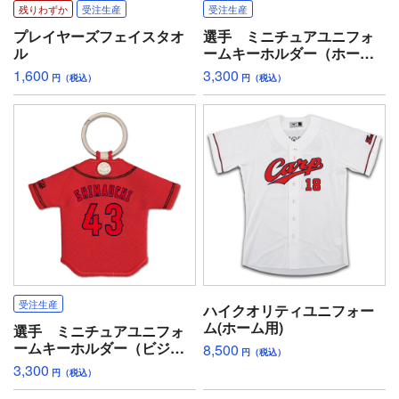
残りわずか
受注生産
受注生産
プレイヤーズフェイスタオ
選手 ミニチュアユニフォ
ル
ームキーホルダー（ホー
ム）
1,600
3,300
円（税込）
円（税込）
受注生産
ハイクオリティユニフォー
ム(ホーム用)
選手 ミニチュアユニフォ
ームキーホルダー（ビジタ
8,500
円（税込）
ー）
3,300
円（税込）