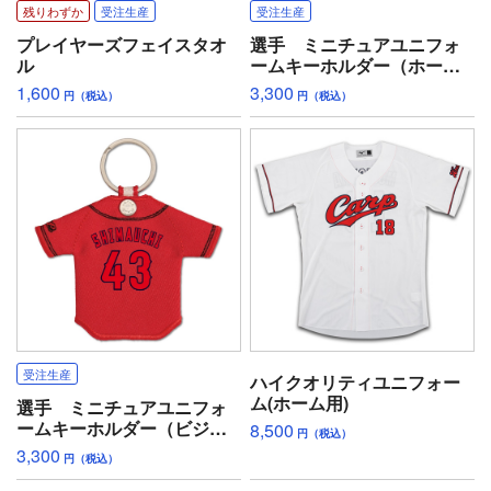
残りわずか
受注生産
受注生産
プレイヤーズフェイスタオ
選手 ミニチュアユニフォ
ル
ームキーホルダー（ホー
ム）
1,600
3,300
円（税込）
円（税込）
受注生産
ハイクオリティユニフォー
ム(ホーム用)
選手 ミニチュアユニフォ
ームキーホルダー（ビジタ
8,500
円（税込）
ー）
3,300
円（税込）