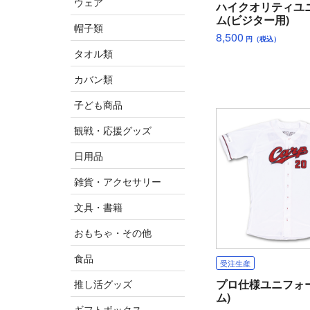
ウェア
ハイクオリティユ
ム(ビジター用)
帽子類
8,500
円（税込）
タオル類
カバン類
子ども商品
観戦・応援グッズ
日用品
雑貨・アクセサリー
文具・書籍
おもちゃ・その他
食品
受注生産
プロ仕様ユニフォ
推し活グッズ
ム)
ギフトボックス