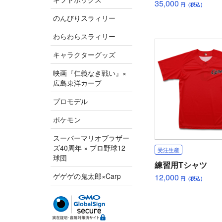
35,000
円（税込）
のんびりスラィリー
わらわらスラィリー
キャラクターグッズ
映画『仁義なき戦い』×
広島東洋カープ
プロモデル
ポケモン
スーパーマリオブラザー
ズ40周年 × プロ野球12
受注生産
球団
練習用Tシャツ
ゲゲゲの鬼太郎×Carp
12,000
円（税込）