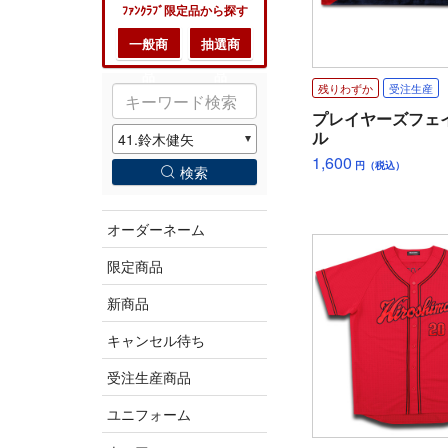
ﾌｧﾝｸﾗﾌﾞ限定品から探す
一般商
抽選商
品
品
残りわずか
受注生産
プレイヤーズフェ
ル
1,600
円（税込）
検索
オーダーネーム
限定商品
新商品
キャンセル待ち
受注生産商品
ユニフォーム