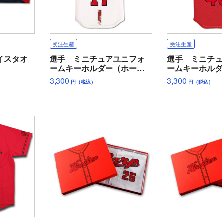
受注生産
受注生産
イスタオ
選手 ミニチュアユニフォ
選手 ミニチ
ームキーホルダー（ホー
ームキーホル
ム）
ー）
3,300
3,300
円（税込）
円（税込）