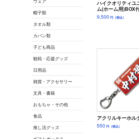
ウェア
ハイクオリティユ
ム(ホーム用)BOX
帽子類
9,500
円（税込）
タオル類
カバン類
子ども商品
観戦・応援グッズ
日用品
雑貨・アクセサリー
文具・書籍
おもちゃ・その他
食品
アクリルキーホル
550
円（税込）
推し活グッズ
ギフトボックス