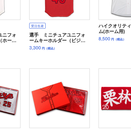
ハイクオリテ
受注生産
ム(ホーム用)
ユニフォ
選手 ミニチュアユニフォ
8,500
（ホー
ームキーホルダー（ビジタ
円（税込）
ー）
3,300
円（税込）