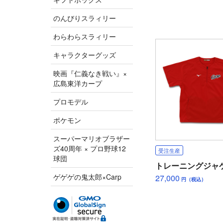
のんびりスラィリー
わらわらスラィリー
キャラクターグッズ
映画『仁義なき戦い』×
広島東洋カープ
プロモデル
ポケモン
スーパーマリオブラザー
ズ40周年 × プロ野球12
受注生産
球団
トレーニングジャ
ゲゲゲの鬼太郎×Carp
27,000
円（税込）