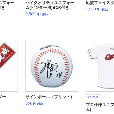
ニフォー
ハイクオリティユニフォー
応援フェイス
付き
ム(ビジター用)BOX付き
1,500
円（税込）
9,500
円（税込）
ダー
サインボール（プリント）
受注生産
850
円（税込）
プロ仕様ユニフ
ム)