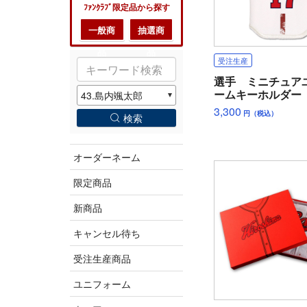
ﾌｧﾝｸﾗﾌﾞ限定品から探す
一般商
抽選商
品
品
受注生産
選手 ミニチュア
ームキーホルダー
ム）
3,300
円（税込）
検索
オーダーネーム
限定商品
新商品
キャンセル待ち
受注生産商品
ユニフォーム