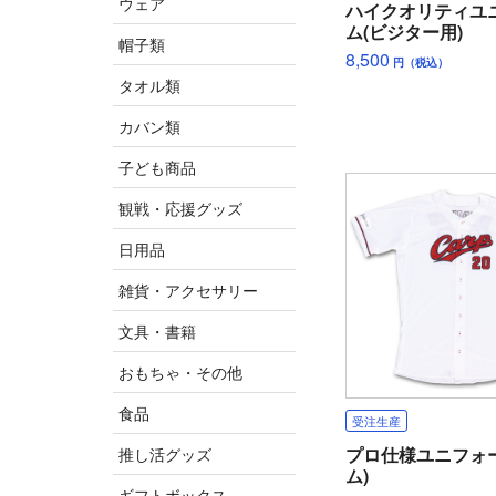
ウェア
ハイクオリティユ
ム(ビジター用)
帽子類
8,500
円（税込）
タオル類
カバン類
子ども商品
観戦・応援グッズ
日用品
雑貨・アクセサリー
文具・書籍
おもちゃ・その他
食品
受注生産
プロ仕様ユニフォ
推し活グッズ
ム)
ギフトボックス