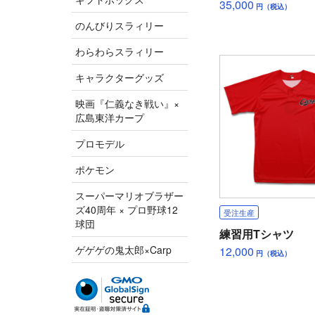
35,000
円（税込）
のんびりスラィリー
わらわらスラィリー
キャラクターグッズ
映画『仁義なき戦い』×
広島東洋カープ
プロモデル
ポケモン
スーパーマリオブラザー
ズ40周年 × プロ野球12
受注生産
球団
練習用Tシャツ
ゲゲゲの鬼太郎×Carp
12,000
円（税込）