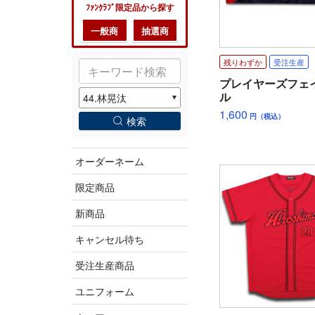
ﾌｧﾝｸﾗﾌﾞ限定品から探す
一般商
抽選商
品
品
残りわずか
受注生産
プレイヤーズフェ
ル
1,600
円（税込）
検索
オーダーネーム
限定商品
新商品
キャンセル待ち
受注生産商品
ユニフォーム