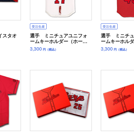
受注生産
受注生産
イスタオ
選手 ミニチュアユニフォ
選手 ミニチ
ームキーホルダー（ホー
ームキーホル
ム）
ー）
3,300
3,300
円（税込）
円（税込）