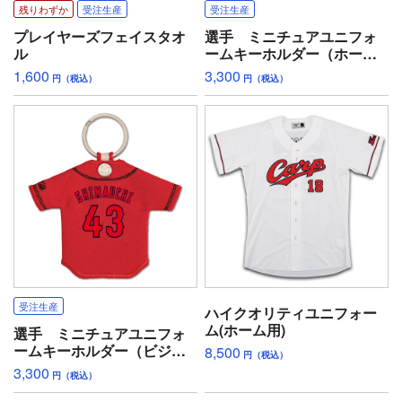
残りわずか
受注生産
受注生産
プレイヤーズフェイスタオ
選手 ミニチュアユニフォ
ル
ームキーホルダー（ホー
ム）
1,600
3,300
円（税込）
円（税込）
受注生産
ハイクオリティユニフォー
ム(ホーム用)
選手 ミニチュアユニフォ
ームキーホルダー（ビジタ
8,500
円（税込）
ー）
3,300
円（税込）