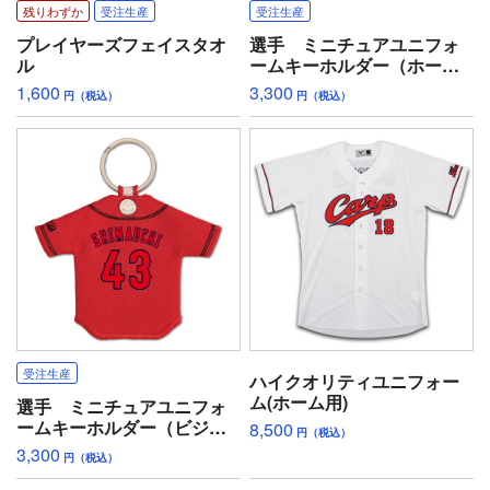
残りわずか
受注生産
受注生産
プレイヤーズフェイスタオ
選手 ミニチュアユニフォ
ル
ームキーホルダー（ホー
ム）
1,600
3,300
円（税込）
円（税込）
受注生産
ハイクオリティユニフォー
ム(ホーム用)
選手 ミニチュアユニフォ
ームキーホルダー（ビジタ
8,500
円（税込）
ー）
3,300
円（税込）