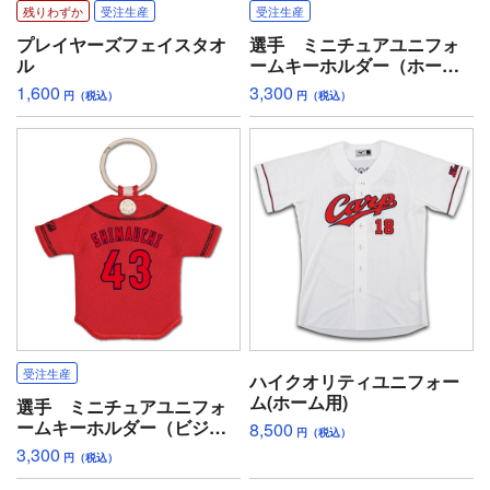
残りわずか
受注生産
受注生産
プレイヤーズフェイスタオ
選手 ミニチュアユニフォ
ル
ームキーホルダー（ホー
ム）
1,600
3,300
円（税込）
円（税込）
受注生産
ハイクオリティユニフォー
ム(ホーム用)
選手 ミニチュアユニフォ
ームキーホルダー（ビジタ
8,500
円（税込）
ー）
3,300
円（税込）