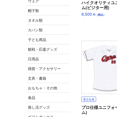
ウェア
ハイクオリティユ
ム(ビジター用)
帽子類
8,500
円（税込）
タオル類
カバン類
子ども商品
観戦・応援グッズ
日用品
雑貨・アクセサリー
文具・書籍
おもちゃ・その他
食品
受注生産
プロ仕様ユニフォ
推し活グッズ
ム)
ギフトボックス