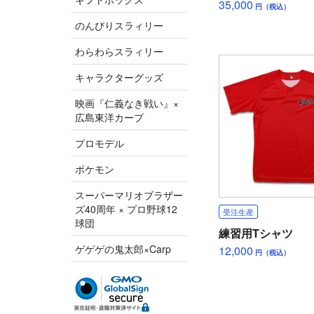
35,000
円（税込）
のんびりスラィリー
わらわらスラィリー
キャラクターグッズ
映画『仁義なき戦い』×
広島東洋カープ
プロモデル
ポケモン
スーパーマリオブラザー
ズ40周年 × プロ野球12
受注生産
球団
練習用Tシャツ
ゲゲゲの鬼太郎×Carp
12,000
円（税込）