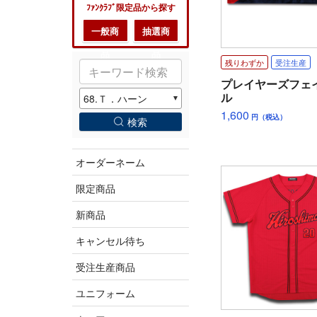
ﾌｧﾝｸﾗﾌﾞ限定品から探す
一般商
抽選商
品
品
残りわずか
受注生産
プレイヤーズフェ
ル
1,600
円（税込）
検索
オーダーネーム
限定商品
新商品
キャンセル待ち
受注生産商品
ユニフォーム