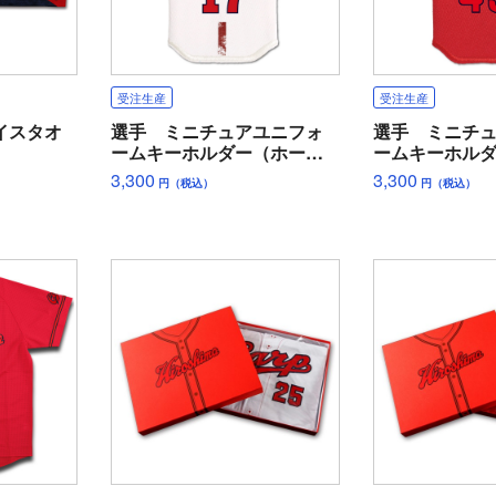
受注生産
受注生産
イスタオ
選手 ミニチュアユニフォ
選手 ミニチ
ームキーホルダー（ホー
ームキーホル
ム）
ー）
3,300
3,300
円（税込）
円（税込）