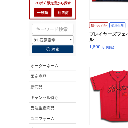
ﾌｧﾝｸﾗﾌﾞ限定品から探す
一般商
抽選商
品
品
残りわずか
受注生産
プレイヤーズフェ
ル
1,600
円（税込）
検索
オーダーネーム
限定商品
新商品
キャンセル待ち
受注生産商品
ユニフォーム