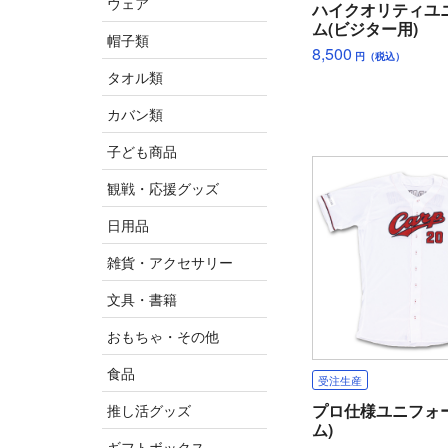
ウェア
ハイクオリティユ
ム(ビジター用)
帽子類
8,500
円（税込）
タオル類
カバン類
子ども商品
観戦・応援グッズ
日用品
雑貨・アクセサリー
文具・書籍
おもちゃ・その他
食品
受注生産
プロ仕様ユニフォ
推し活グッズ
ム)
ギフトボックス