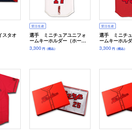
受注生産
受注生産
イスタオ
選手 ミニチュアユニフォ
選手 ミニチ
ームキーホルダー（ホー
ームキーホル
ム）
ー）
3,300
3,300
円（税込）
円（税込）