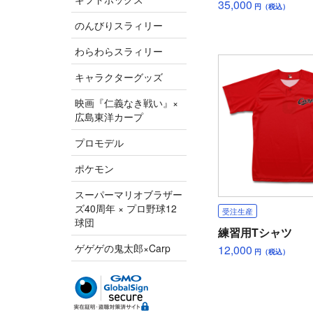
35,000
円（税込）
のんびりスラィリー
わらわらスラィリー
キャラクターグッズ
映画『仁義なき戦い』×
広島東洋カープ
プロモデル
ポケモン
スーパーマリオブラザー
ズ40周年 × プロ野球12
受注生産
球団
練習用Tシャツ
ゲゲゲの鬼太郎×Carp
12,000
円（税込）