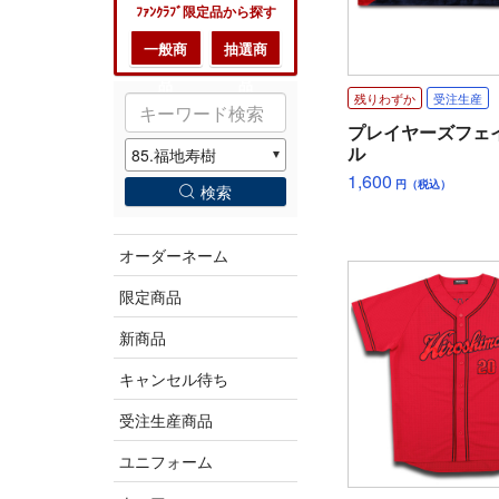
ﾌｧﾝｸﾗﾌﾞ限定品から探す
一般商
抽選商
品
品
残りわずか
受注生産
プレイヤーズフェ
ル
1,600
円（税込）
検索
オーダーネーム
限定商品
新商品
キャンセル待ち
受注生産商品
ユニフォーム