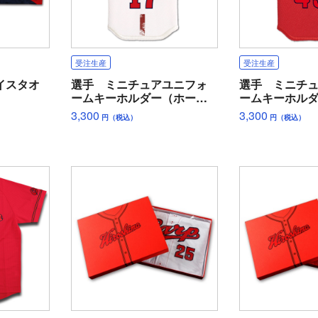
受注生産
受注生産
イスタオ
選手 ミニチュアユニフォ
選手 ミニチ
ームキーホルダー（ホー
ームキーホル
ム）
ー）
3,300
3,300
円（税込）
円（税込）