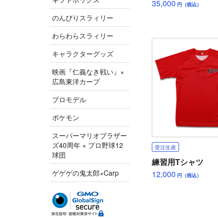
35,000
円（税込）
のんびりスラィリー
わらわらスラィリー
キャラクターグッズ
映画『仁義なき戦い』×
広島東洋カープ
プロモデル
ポケモン
スーパーマリオブラザー
ズ40周年 × プロ野球12
受注生産
球団
練習用Tシャツ
ゲゲゲの鬼太郎×Carp
12,000
円（税込）