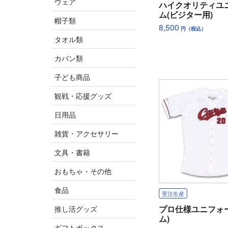
ウェア
ハイクオリティユ
ム(ビジター用)
帽子類
8,500
円（税込）
タオル類
カバン類
子ども商品
観戦・応援グッズ
日用品
雑貨・アクセサリー
文具・書籍
おもちゃ・その他
食品
受注生産
プロ仕様ユニフォ
推し活グッズ
ム)
ギフトボックス