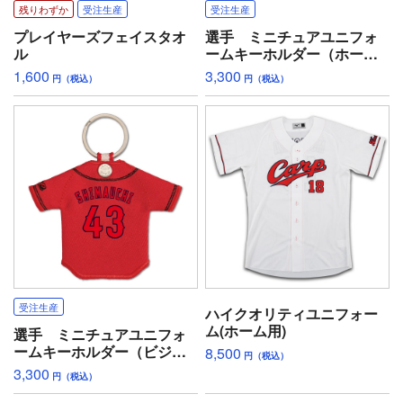
残りわずか
受注生産
受注生産
プレイヤーズフェイスタオ
選手 ミニチュアユニフォ
ル
ームキーホルダー（ホー
ム）
1,600
3,300
円（税込）
円（税込）
受注生産
ハイクオリティユニフォー
ム(ホーム用)
選手 ミニチュアユニフォ
ームキーホルダー（ビジタ
8,500
円（税込）
ー）
3,300
円（税込）