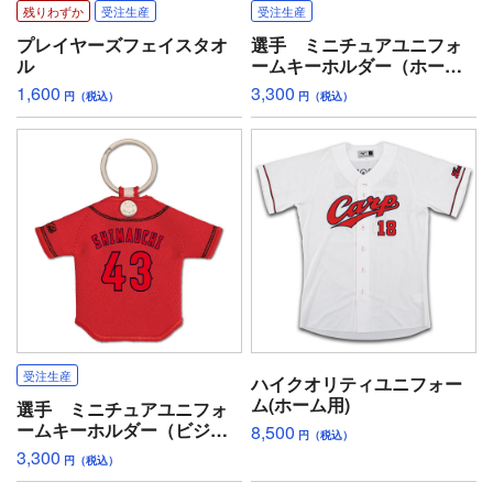
残りわずか
受注生産
受注生産
プレイヤーズフェイスタオ
選手 ミニチュアユニフォ
ル
ームキーホルダー（ホー
ム）
1,600
3,300
円（税込）
円（税込）
受注生産
ハイクオリティユニフォー
ム(ホーム用)
選手 ミニチュアユニフォ
ームキーホルダー（ビジタ
8,500
円（税込）
ー）
3,300
円（税込）