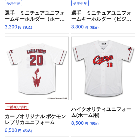
受注生産
受注生産
選手 ミニチュアユニフォ
選手 ミニチュアユニフォ
ームキーホルダー（ホー
ームキーホルダー（ビジタ
ム）
ー）
3,300
3,300
円（税込）
円（税込）
一部売り切れ
ハイクオリティユニフォー
ム(ホーム用)
カープオリジナル ポケモン
レプリカユニフォーム
8,500
円（税込）
6,500
円（税込）